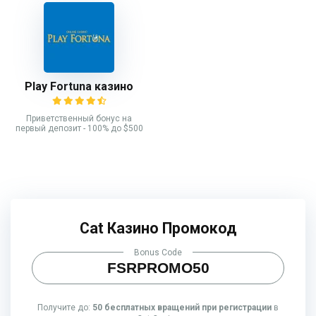
Play Fortuna казино
Приветственный бонус на
первый депозит - 100% до $500
Cat Казино Промокод
Bonus Code
FSRPROMO50
Получите до:
50 бесплатных вращений при регистрации
в