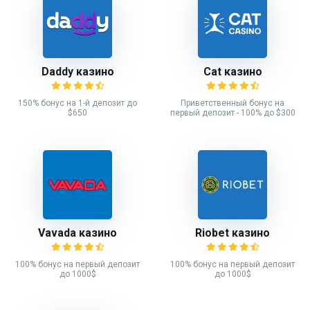
Daddy казино
Cat казино
150% бонус на 1-й депозит до
Приветственный бонус на
$650
первый депозит - 100% до $300
Vavada казино
Riobet казино
100% бонус на первый депозит
100% бонус на первый депозит
до 1000$
до 1000$