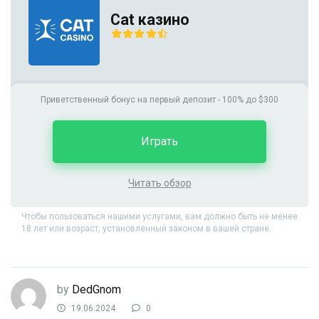
Cat казино
Приветственный бонус на первый депозит - 100% до $300
Играть
Читать обзор
Чтобы пользоваться нашими услугами, вам должно быть не менее
18 лет или возраст, установленный законом в вашей стране.
by
DedGnom
19.06.2024
0