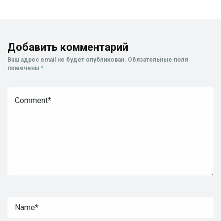
Добавить комментарий
Ваш адрес email не будет опубликован.
Обязательные поля
помечены
*