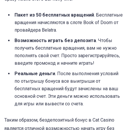
Пакет из 50 бесплатных вращений
. Бесплатные
вращения начисляются в слоте Book of Doom от
провайдера Belatra.
Возможность играть без депозита
. Чтобы
получить бесплатные вращения, вам не нужно
пополнять свой счет. Просто зарегистрируйтесь,
введите промокод и начните играть!
Реальные деньги
. После выполнения условий
по отыгрышу бонуса все выигрыши от
бесплатных вращений будут зачислены на ваш
основной счет. Эти деньги можно использовать
для игры или вывести со счета.
Таким образом, бездепозитный бонус в Cat Casino
является отличной возможностью начать игру без