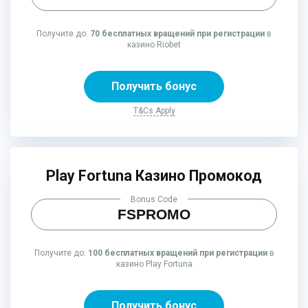
Получите до:
70 бесплатных вращений при регистрации
в
казино Riobet
Получить бонус
T&Cs Apply
Play Fortuna Казино Промокод
Bonus Code
FSPROMO
Получите до:
100 бесплатных вращений при регистрации
в
казино Play Fortuna
Получить бонус