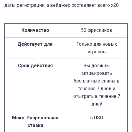
даты регистрации, а вейджер составляет всего x20.
Количество
50 фриспинов
Действует для
:
Только для новых
игроков
Срок действия
Вы должны
активировать
бесплатные спины в
течение 7 дней и
отыграть в течение 7
дней
Макс. Разрешенная
5 USD
ставка