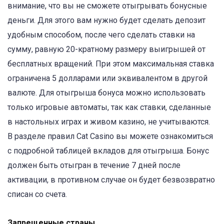
внимание, что вы не сможете отыгрывать бонусные
деньги. Для этого вам нужно будет сделать депозит
удобным способом, после чего сделать ставки на
сумму, равную 20-кратному размеру выигрышей от
бесплатных вращений. При этом максимальная ставка
ограничена 5 долларами или эквивалентом в другой
валюте. Для отыгрыша бонуса можно использовать
только игровые автоматы, так как ставки, сделанные
в настольных играх и живом казино, не учитываются.
В разделе правил Cat Casino вы можете ознакомиться
с подробной таблицей вкладов для отыгрыша. Бонус
должен быть отыгран в течение 7 дней после
активации, в противном случае он будет безвозвратно
списан со счета.
Запрещенные страны