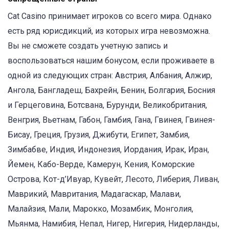
Cat Casino принимает игроков со всего мира. Однако
есть ряд юрисдикций, из которых игра невозможна.
Вы не сможете создать учетную запись и
воспользоваться нашим бонусом, если проживаете в
одной из следующих стран: Австрия, Албания, Алжир,
Ангола, Бангладеш, Бахрейн, Бенин, Болгария, Босния
и Герцеговина, Ботсвана, Бурунди, Великобритания,
Венгрия, Вьетнам, Габон, Гамбия, Гана, Гвинея, Гвинея-
Бисау, Греция, Грузия, Джибути, Египет, Замбия,
Зимбабве, Индия, Индонезия, Иордания, Ирак, Иран,
Йемен, Кабо-Верде, Камерун, Кения, Коморские
Острова, Кот-д’Ивуар, Кувейт, Лесото, Либерия, Ливан,
Маврикий, Мавритания, Мадагаскар, Малави,
Малайзия, Мали, Марокко, Мозамбик, Монголия,
Мьянма, Намибия, Непал, Нигер, Нигерия, Нидерланды,