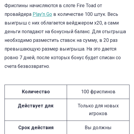
Фриспины начисляются в слоте Fire Toad от
провайдера
Play’n Go
в количестве 100 штук. Весь
выигрыш с них облагается вейджером х20, а сами
деньги попадают на бонусный баланс. Для отыгрыша
необходимо разместить ставок на сумму, в 20 раз
превышающую размер выигрыша. На это дается
ровно 7 дней, после которых бонус будет списан со
счета безвозвратно.
Количество
100 фриспинов
Действует для
:
Только для новых
игроков
Срок действия
Вы должны