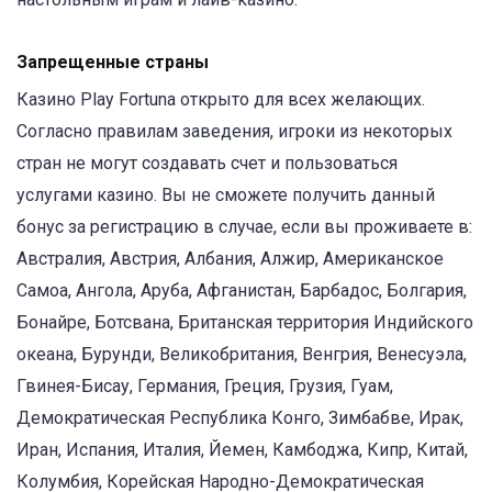
Запрещенные страны
Казино Play Fortuna открыто для всех желающих.
Согласно правилам заведения, игроки из некоторых
стран не могут создавать счет и пользоваться
услугами казино. Вы не сможете получить данный
бонус за регистрацию в случае, если вы проживаете в:
Австралия, Австрия, Албания, Алжир, Американское
Самоа, Ангола, Аруба, Афганистан, Барбадос, Болгария,
Бонайре, Ботсвана, Британская территория Индийского
океана, Бурунди, Великобритания, Венгрия, Венесуэла,
Гвинея-Бисау, Германия, Греция, Грузия, Гуам,
Демократическая Республика Конго, Зимбабве, Ирак,
Иран, Испания, Италия, Йемен, Камбоджа, Кипр, Китай,
Колумбия, Корейская Народно-Демократическая