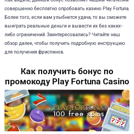
совершенно бесплатно опробовать казино Play Fortuna.
Более того, если вам улыбнется удача, то вы сможете
выиграть реальные деньги и вывести их без каких-
либо ограничений. Заинтересовались? Читайте наш
обзор далее, чтобы получить подробную инструкцию
для получения фриспинов.
Как получить бонус по
промокоду Play Fortuna Casino