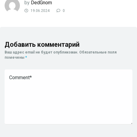
by
DedGnom
19.06.2024
0
Добавить комментарий
Ваш адрес email не будет опубликован.
Обязательные поля
помечены
*