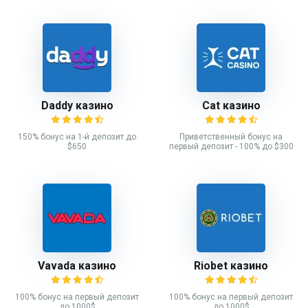
Daddy казино
Cat казино
150% бонус на 1-й депозит до
Приветственный бонус на
$650
первый депозит - 100% до $300
Vavada казино
Riobet казино
100% бонус на первый депозит
100% бонус на первый депозит
до 1000$
до 1000$