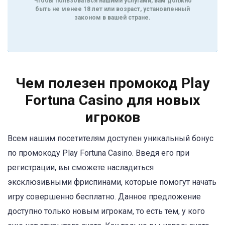
Чтобы пользоваться нашими услугами, вам должно
быть не менее 18 лет или возраст, установленный
законом в вашей стране.
Чем полезен промокод Play
Fortuna Casino для новых
игроков
Всем нашим посетителям доступен уникальный бонус
по промокоду Play Fortuna Casino. Введя его при
регистрации, вы сможете насладиться
эксклюзивными фриспинами, которые помогут начать
игру совершенно бесплатно. Данное предложение
доступно только новым игрокам, то есть тем, у кого