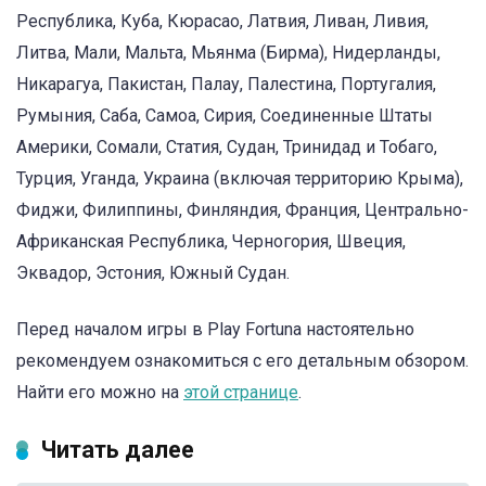
Республика, Куба, Кюрасао, Латвия, Ливан, Ливия,
Литва, Мали, Мальта, Мьянма (Бирма), Нидерланды,
Никарагуа, Пакистан, Палау, Палестина, Португалия,
Румыния, Саба, Самоа, Сирия, Соединенные Штаты
Америки, Сомали, Статия, Судан, Тринидад и Тобаго,
Турция, Уганда, Украина (включая территорию Крыма),
Фиджи, Филиппины, Финляндия, Франция, Центрально-
Африканская Республика, Черногория, Швеция,
Эквадор, Эстония, Южный Судан.
Перед началом игры в Play Fortuna настоятельно
рекомендуем ознакомиться с его детальным обзором.
Найти его можно на
этой странице
.
Читать далее