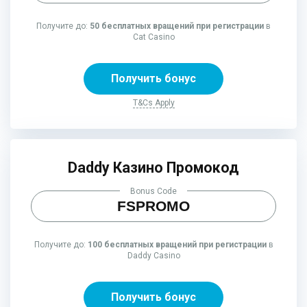
Получите до:
50 бесплатных вращений при регистрации
в
Cat Casino
Получить бонус
T&Cs Apply
Daddy Казино Промокод
Bonus Code
FSPROMO
Получите до:
100 бесплатных вращений при регистрации
в
Daddy Casino
Получить бонус