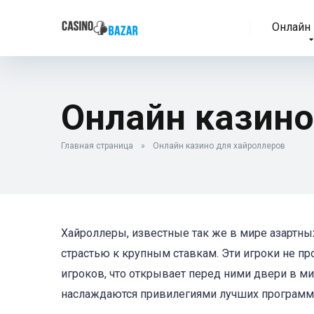
Онлайн 
Онлайн казино
Главная страница
»
Онлайн казино для хайроллеров
Хайроллеры, известные так же в мире азартны
страстью к крупным ставкам. Эти игроки не п
игроков, что открывает перед ними двери в 
наслаждаются привилегиями лучших программ 