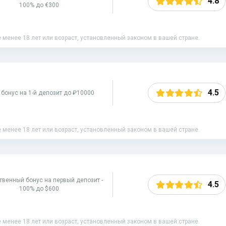
4.8
100% до €300
менее 18 лет или возраст, установленный законом в вашей стране.
4.5
бонус на 1-й депозит до ₽10000
менее 18 лет или возраст, установленный законом в вашей стране.
твенный бонус на первый депозит -
4.5
100% до $600
менее 18 лет или возраст, установленный законом в вашей стране.