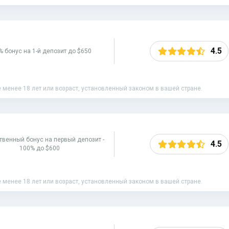
4.5
% бонус на 1-й депозит до $650
менее 18 лет или возраст, установленный законом в вашей стране.
твенный бонус на первый депозит -
4.5
100% до $600
менее 18 лет или возраст, установленный законом в вашей стране.