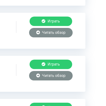
Играть
Читать обзор
Играть
Читать обзор