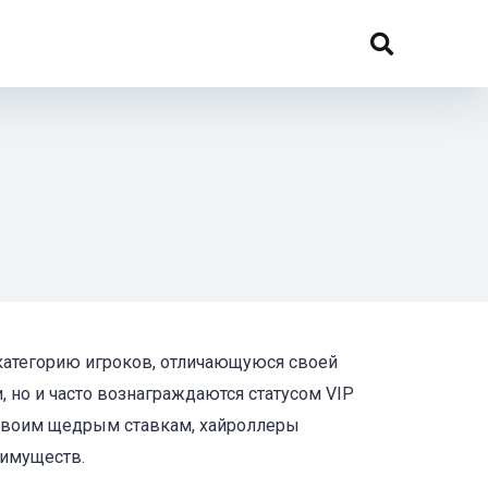
 категорию игроков, отличающуюся своей
 но и часто вознаграждаются статусом VIP
 своим щедрым ставкам, хайроллеры
еимуществ.