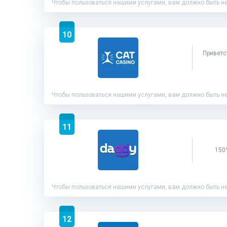
Чтобы пользоваться нашими услугами, вам должно быть не 
10
Приветс
Чтобы пользоваться нашими услугами, вам должно быть не 
11
150
Чтобы пользоваться нашими услугами, вам должно быть не 
12