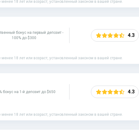
менее 18 лет или возраст, установленный законом в вашей стране.
твенный бонус на первый депозит -
4.3
100% до $300
менее 18 лет или возраст, установленный законом в вашей стране.
4.3
% бонус на 1-й депозит до $650
менее 18 лет или возраст, установленный законом в вашей стране.