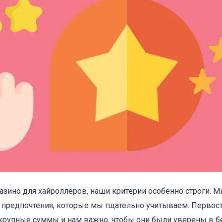
азино для хайроллеров, наши критерии особенно строги. М
 предпочтения, которые мы тщательно учитываем. Первост
 крупные суммы и нам важно, чтобы они были уверены в б