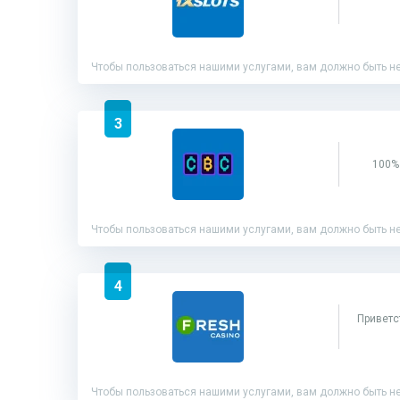
Чтобы пользоваться нашими услугами, вам должно быть не 
3
100% 
Чтобы пользоваться нашими услугами, вам должно быть не 
4
Приветс
Чтобы пользоваться нашими услугами, вам должно быть не 