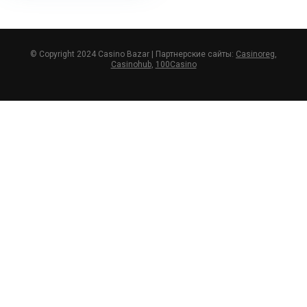
© Copyright 2024 Casino Bazar | Партнерские сайты:
Casinoreg
,
Casinohub
,
100Casino