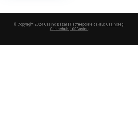
© Copyright 2024 Casino Bazar | Партнерские сайты:
Casinoreg
,
Casinohub
,
100Casino