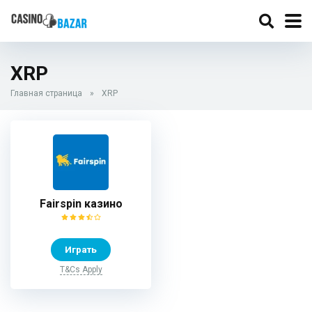
XRP
Главная страница
»
XRP
Fairspin казино
Играть
T&Cs Apply