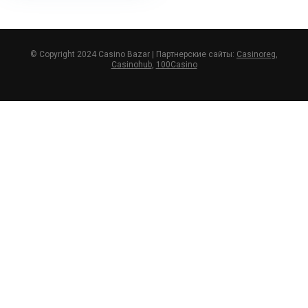
© Copyright 2024 Casino Bazar | Партнерские сайты:
Casinoreg
,
Casinohub
,
100Casino