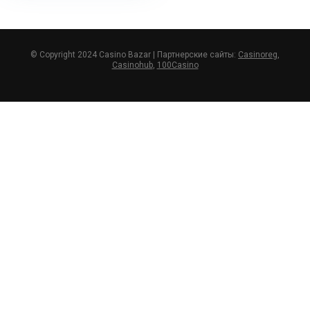
© Copyright 2024 Casino Bazar | Партнерские сайты:
Casinoreg
,
Casinohub
,
100Casino