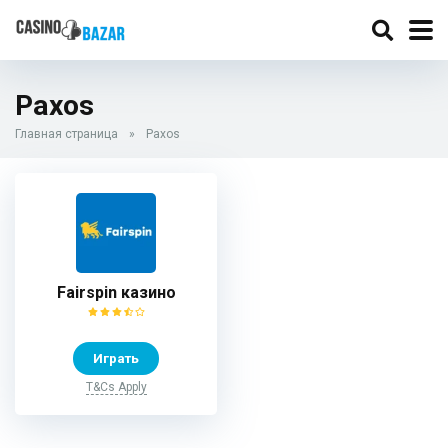
Paxos
Главная страница
»
Paxos
Fairspin казино
Играть
T&Cs Apply