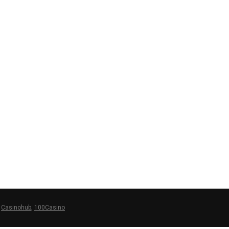
,
Casinohub
,
100Casino