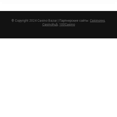
© Copyright 2024 Casino Bazar | Партнерские сайты:
Casinoreg
,
Casinohub
,
100Casino