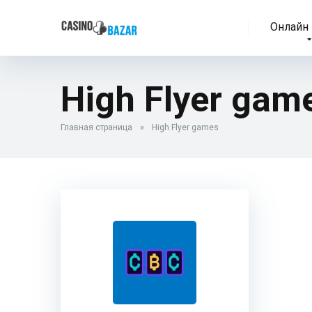
Онлайн 
High Flyer gam
Главная страница
»
High Flyer games