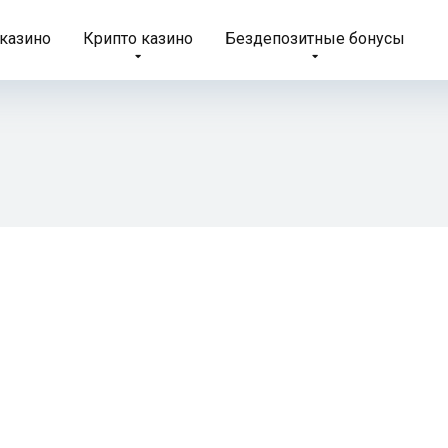
казино
Крипто казино
Бездепозитные бонусы