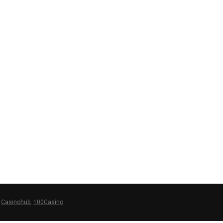
,
Casinohub
,
100Casino