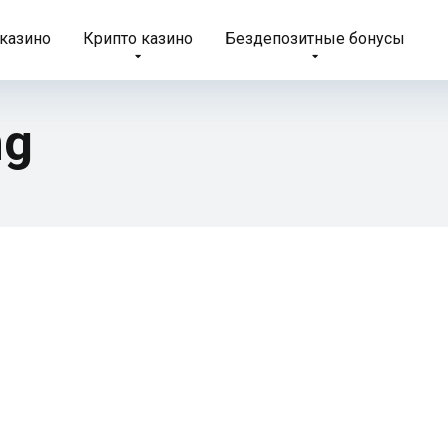
казино
Крипто казино
Бездепозитные бонусы
ng