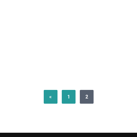
«
1
2