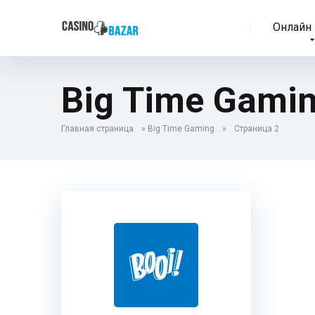
Онлайн 
Big Time Gami
Главная страница
»
Big Time Gaming
»
Страница 2