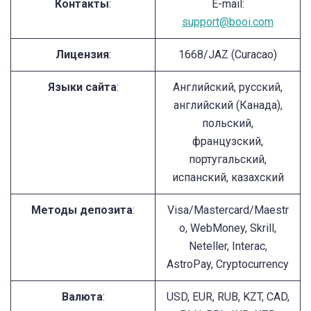
Контакты
:
E-mail:
support@booi.com
Лицензия
:
1668/JAZ (Curacao)
Языки сайта
:
Английский, русский,
английский (Канада),
польский,
французский,
португальский,
испанский, казахский
Методы депозита
:
Visa/Mastercard/Maestr
o, WebMoney, Skrill,
Neteller, Interac,
AstroPay, Cryptocurrency
Валюта
:
USD, EUR, RUB, KZT, CAD,