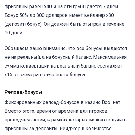
фриспины равен х40, а на отыгрыш дается 7 дней.
Бонус 50% до 300 долларов имеет вейджер х30
(депозит+бонус). Он должен быть отыгран в течение
10 дней.
Обращаем ваше внимание, что все бонусы выдаются
не на реальный, а на бонусный баланс. Максимальная
сумма конвертации на реальный баланс составляет
х15 от размера полученного бонуса.
Релоад-бонусы
Фиксированных релоад-бонусов в казино Booi нет.
Вместо этого, время от времени для игроков
проводятся акции, в рамках которых можно получить
фриспины за депозиты. Вейджер и количество