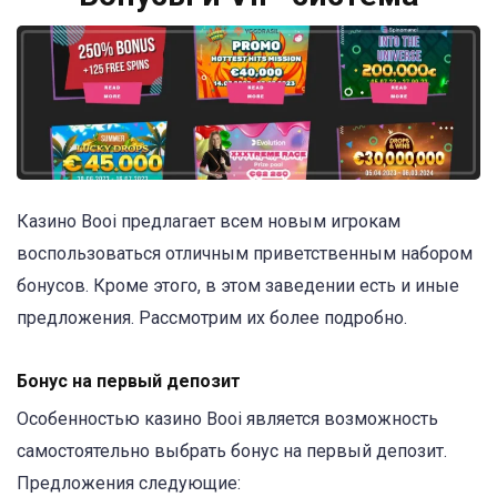
Казино Booi предлагает всем новым игрокам
воспользоваться отличным приветственным набором
бонусов. Кроме этого, в этом заведении есть и иные
предложения. Рассмотрим их более подробно.
Бонус на первый депозит
Особенностью казино Booi является возможность
самостоятельно выбрать бонус на первый депозит.
Предложения следующие: