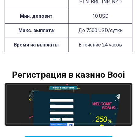
PLN, BRL, INR, NZD
Мин. депозит
:
10 USD
Макс. выплата
:
До 7500 USD/сутки
Время на выплаты
:
В течение 24 часов
Регистрация в казино Booi