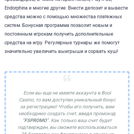
Endorphina и многие другие. Внести депозит и вывести
средства можно с помощью множества платежных
систем. Бонусная программа позволит новым и
постоянным игрокам получить дополнительные
средства на игру. Регулярные турниры же помогут
значительно увеличить выигрыши и сорвать куш!
Если вы еще не имеете аккаунта в Booi
Casino, то вам доступен уникальный бонус
за регистрацию! Чтобы его получить, вам
необходимо создать счет, введя промокод
“
FSPROMO
”. Как только ваш счет будет
подтвержден, вы сможете воспользоваться