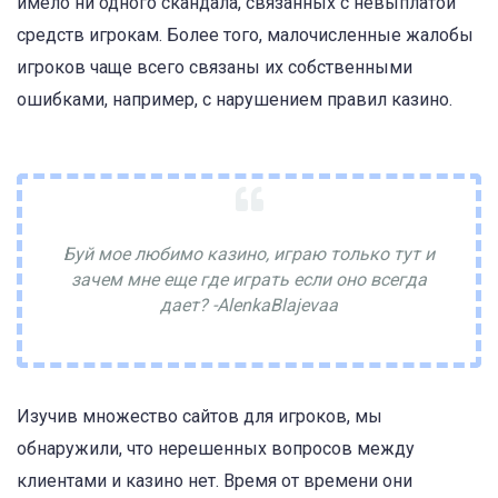
имело ни одного скандала, связанных с невыплатой
средств игрокам. Более того, малочисленные жалобы
игроков чаще всего связаны их собственными
ошибками, например, с нарушением правил казино.
Буй мое любимо казино, играю только тут и
зачем мне еще где играть если оно всегда
дает? -AlenkaBlajevaa
Изучив множество сайтов для игроков, мы
обнаружили, что нерешенных вопросов между
клиентами и казино нет. Время от времени они