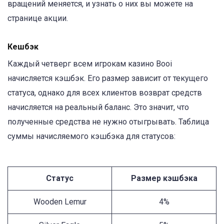
вращений меняется, и узнать о них вы можете на
странице акции.
Кешбэк
Каждый четверг всем игрокам казино Booi
начисляется кэшбэк. Его размер зависит от текущего
статуса, однако для всех клиентов возврат средств
начисляется на реальный баланс. Это значит, что
полученные средства не нужно отыгрывать. Таблица
суммы начисляемого кэшбэка для статусов:
Статус
Размер кэшбэка
Wooden Lemur
4%