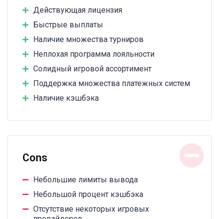
Действующая лицензия
Быстрые выплаты
Наличие множества турниров
Неплохая программа лояльности
Солидный игровой ассортимент
Поддержка множества платежных систем
Наличие кэшбэка
Cons
Небольшие лимиты вывода
Небольшой процент кэшбэка
Отсутствие некоторых игровых
провайдеров