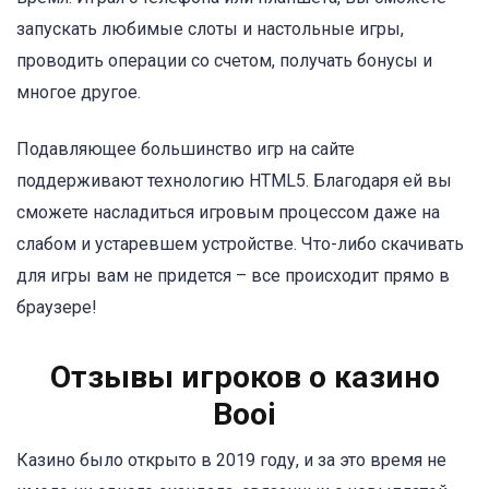
запускать любимые слоты и настольные игры,
проводить операции со счетом, получать бонусы и
многое другое.
Подавляющее большинство игр на сайте
поддерживают технологию HTML5. Благодаря ей вы
сможете насладиться игровым процессом даже на
слабом и устаревшем устройстве. Что-либо скачивать
для игры вам не придется – все происходит прямо в
браузере!
Отзывы игроков о казино
Booi
Казино было открыто в 2019 году, и за это время не