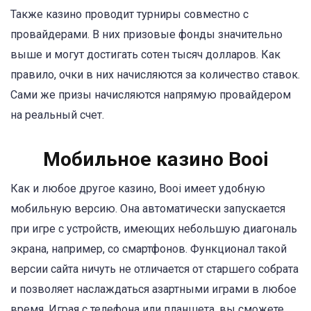
Также казино проводит турниры совместно с
провайдерами. В них призовые фонды значительно
выше и могут достигать сотен тысяч долларов. Как
правило, очки в них начисляются за количество ставок.
Сами же призы начисляются напрямую провайдером
на реальный счет.
Мобильное казино Booi
Как и любое другое казино, Booi имеет удобную
мобильную версию. Она автоматически запускается
при игре с устройств, имеющих небольшую диагональ
экрана, например, со смартфонов. Функционал такой
версии сайта ничуть не отличается от старшего собрата
и позволяет наслаждаться азартными играми в любое
время. Играя с телефона или планшета, вы сможете