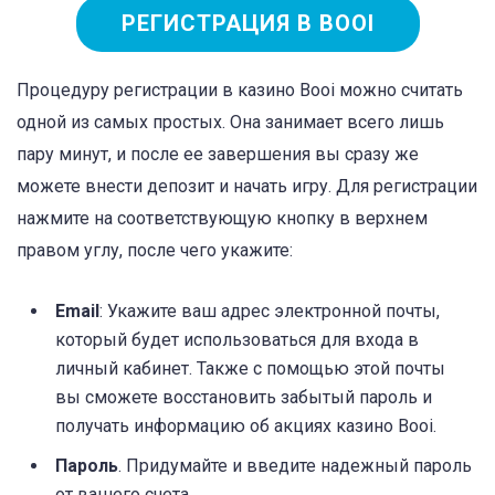
РЕГИСТРАЦИЯ В BOOI
Процедуру регистрации в казино Booi можно считать
одной из самых простых. Она занимает всего лишь
пару минут, и после ее завершения вы сразу же
можете внести депозит и начать игру. Для регистрации
нажмите на соответствующую кнопку в верхнем
правом углу, после чего укажите:
Email
: Укажите ваш адрес электронной почты,
который будет использоваться для входа в
личный кабинет. Также с помощью этой почты
вы сможете восстановить забытый пароль и
получать информацию об акциях казино Booi.
Пароль
. Придумайте и введите надежный пароль
от вашего счета.