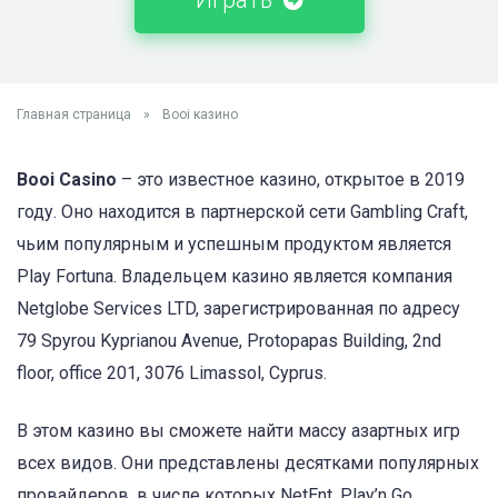
Главная страница
»
Booi казино
Booi Casino
– это известное казино, открытое в 2019
году. Оно находится в партнерской сети Gambling Craft,
чьим популярным и успешным продуктом является
Play Fortuna. Владельцем казино является компания
Netglobe Services LTD, зарегистрированная по адресу
79 Spyrou Kyprianou Avenue, Protopapas Building, 2nd
floor, office 201, 3076 Limassol, Cyprus.
В этом казино вы сможете найти массу азартных игр
всех видов. Они представлены десятками популярных
провайдеров, в числе которых NetEnt, Play’n Go,