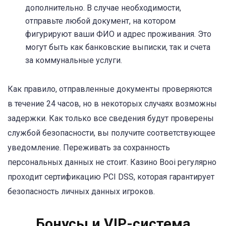
дополнительно. В случае необходимости,
отправьте любой документ, на котором
фигурируют ваши ФИО и адрес проживания. Это
могут быть как банковские выписки, так и счета
за коммунальные услуги.
Как правило, отправленные документы проверяются
в течение 24 часов, но в некоторых случаях возможны
задержки. Как только все сведения будут проверены
службой безопасности, вы получите соответствующее
уведомление. Переживать за сохранность
персональных данных не стоит. Казино Booi регулярно
проходит сертификацию PCI DSS, которая гарантирует
безопасность личных данных игроков.
Бонусы и VIP-система