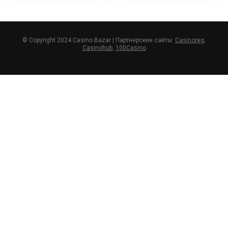
© Copyright 2024 Casino Bazar | Партнерские сайты:
Casinoreg
,
Casinohub
,
100Casino