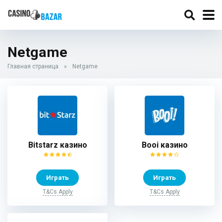
Netgame
Главная страница
»
Netgame
Bitstarz казино
Booi казино
Играть
Играть
T&Cs Apply
T&Cs Apply