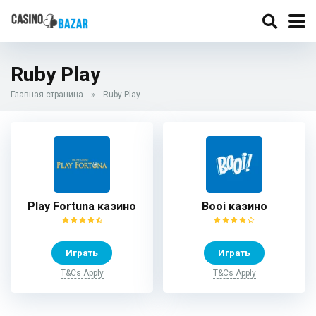
Ruby Play
Главная страница
»
Ruby Play
Play Fortuna казино
Booi казино
Играть
Играть
T&Cs Apply
T&Cs Apply