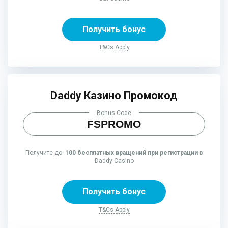
Получить бонус
T&Cs Apply
Daddy Казино Промокод
Bonus Code
FSPROMO
Получите до:
100 бесплатных вращений при регистрации
в
Daddy Casino
Получить бонус
T&Cs Apply