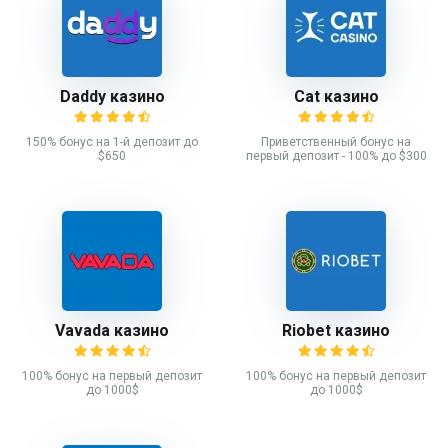
Daddy казино
Cat казино
150% бонус на 1-й депозит до
Приветственный бонус на
$650
первый депозит - 100% до $300
Vavada казино
Riobet казино
100% бонус на первый депозит
100% бонус на первый депозит
до 1000$
до 1000$