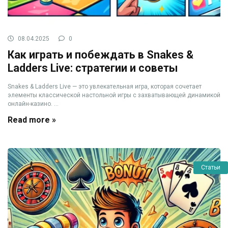
08.04.2025
0
Как играть и побеждать в Snakes &
Ladders Live: стратегии и советы
Snakes & Ladders Live — это увлекательная игра, которая сочетает
элементы классической настольной игры с захватывающей динамикой
онлайн-казино. ...
Read more »
Статьи