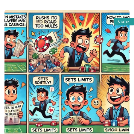
Статьи