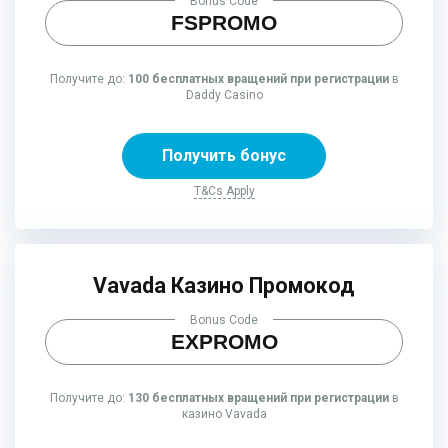
Bonus Code
FSPROMO
Получите до:
100 бесплатных вращений при регистрации
в
Daddy Casino
Получить бонус
T&Cs Apply
Vavada Казино Промокод
Bonus Code
EXPROMO
Получите до:
130 бесплатных вращений при регистрации
в
казино Vavada