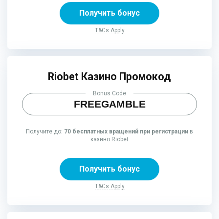
Получить бонус
T&Cs Apply
Riobet Казино Промокод
Bonus Code
FREEGAMBLE
Получите до:
70 бесплатных вращений при регистрации
в
казино Riobet
Получить бонус
T&Cs Apply