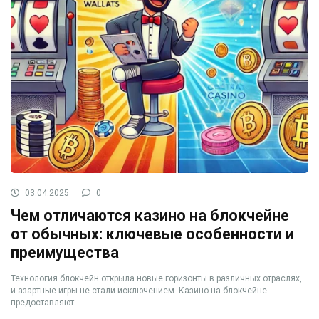
03.04.2025
0
Чем отличаются казино на блокчейне
от обычных: ключевые особенности и
преимущества
Технология блокчейн открыла новые горизонты в различных отраслях,
и азартные игры не стали исключением. Казино на блокчейне
предоставляют ...