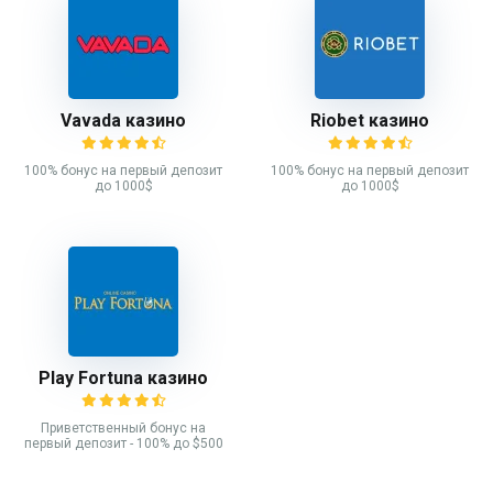
Vavada казино
Riobet казино
100% бонус на первый депозит
100% бонус на первый депозит
до 1000$
до 1000$
Play Fortuna казино
Приветственный бонус на
первый депозит - 100% до $500