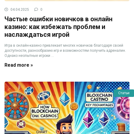
04.04.2025
0
Частые ошибки новичков в онлайн
казино: как избежать проблем и
наслаждаться игрой
Игра в онлайн-казино привлекает многих новичков благодаря своей
доступности, разнообразию игр и возможностям получить адреналин.
Однако неопытные игроки ...
Read more »
Статьи