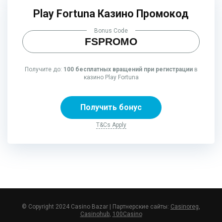
Play Fortuna Казино Промокод
Bonus Code
FSPROMO
Получите до:
100 бесплатных вращений при регистрации
в
казино Play Fortuna
Получить бонус
T&Cs Apply
© Copyright 2024 Casino Bazar | Партнерские сайты:
Casinoreg
,
Casinohub
,
100Casino