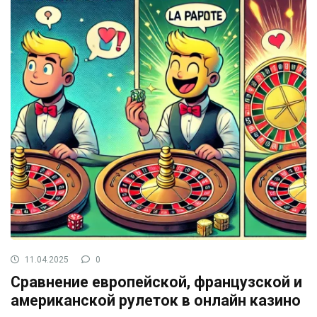
11.04.2025
0
Сравнение европейской, французской и
американской рулеток в онлайн казино