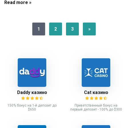
Read more »
1
2
3
»
Daddy казино
Cat казино
150% бонус на 1-й депозит до
Приветственный бонус на
$650
первый депозит - 100% до $300