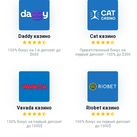
Daddy казино
Cat казино
150% бонус на 1-й депозит до
Приветственный бонус на
$650
первый депозит - 100% до $300
Vavada казино
Riobet казино
100% бонус на первый депозит
100% бонус на первый депозит
до 1000$
до 1000$