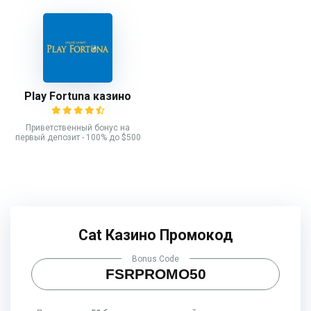
Play Fortuna казино
Приветственный бонус на
первый депозит - 100% до $500
Cat Казино Промокод
Bonus Code
FSRPROMO50