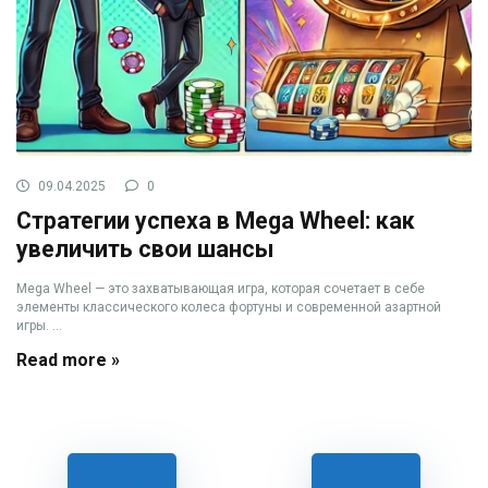
09.04.2025
0
Стратегии успеха в Mega Wheel: как
увеличить свои шансы
Mega Wheel — это захватывающая игра, которая сочетает в себе
элементы классического колеса фортуны и современной азартной
игры. ...
Read more »