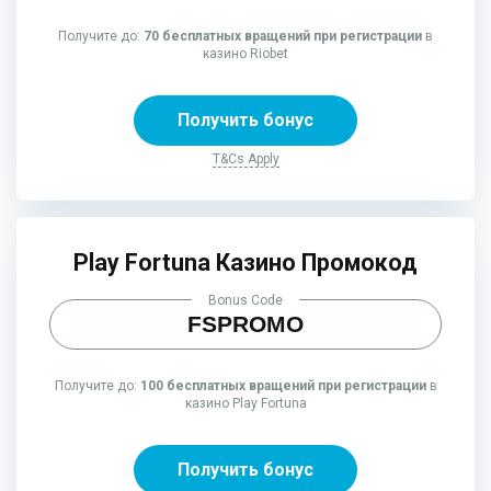
Получите до:
70 бесплатных вращений при регистрации
в
казино Riobet
Получить бонус
T&Cs Apply
Play Fortuna Казино Промокод
Bonus Code
FSPROMO
Получите до:
100 бесплатных вращений при регистрации
в
казино Play Fortuna
Получить бонус