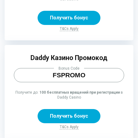
Получить бонус
T&Cs Apply
Daddy Казино Промокод
Bonus Code
FSPROMO
Получите до:
100 бесплатных вращений при регистрации
в
Daddy Casino
Получить бонус
T&Cs Apply