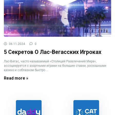
06.11.2024
0
5 Секретов О Лас-Вегасских Игроках
Лас-Вегас, часто называемый «Столицей Развлечений Мира»,
ассоциируется с азартными играми на большие ставки, роскошными
казино и соблазном быстро ...
Read more »