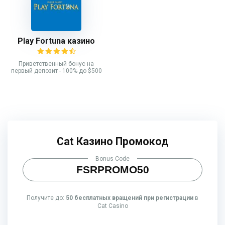
Play Fortuna казино
Приветственный бонус на
первый депозит - 100% до $500
Cat Казино Промокод
Bonus Code
FSRPROMO50
Получите до:
50 бесплатных вращений при регистрации
в
Cat Casino