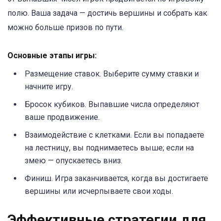
полю. Ваша задача — достичь вершины и собрать как
можно больше призов по пути.
Основные этапы игры:
Размещение ставок. Выберите сумму ставки и
начните игру.
Бросок кубиков. Выпавшие числа определяют
ваше продвижение.
Взаимодействие с клетками. Если вы попадаете
на лестницу, вы поднимаетесь выше; если на
змею — опускаетесь вниз.
Финиш. Игра заканчивается, когда вы достигаете
вершины или исчерпываете свои ходы.
Эффективные стратегии для