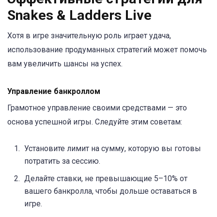
Snakes & Ladders Live
Хотя в игре значительную роль играет удача,
использование продуманных стратегий может помочь
вам увеличить шансы на успех.
Управление банкроллом
Грамотное управление своими средствами — это
основа успешной игры. Следуйте этим советам:
Установите лимит на сумму, которую вы готовы
потратить за сессию.
Делайте ставки, не превышающие 5–10% от
вашего банкролла, чтобы дольше оставаться в
игре.