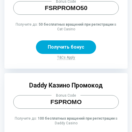
Bonus Code
FSRPROMO50
Получите до:
50 бесплатных вращений при регистрации
в
Cat Casino
Получить бонус
T&Cs Apply
Daddy Казино Промокод
Bonus Code
FSPROMO
Получите до:
100 бесплатных вращений при регистрации
в
Daddy Casino