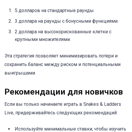
5 долларов на стандартные раунды.
3 доллара на раунды с бонусными функциями.
2 доллара на высокорискованные клетки с
крупными множителями.
Эта стратегия позволяет минимизировать потери и
сохранить баланс между риском и потенциальными
выигрышами.
Рекомендации для новичков
Если вы только начинаете играть в Snakes & Ladders
Live, придерживайтесь следующих рекомендаций:
Используйте минимальные ставки, чтобы изучить