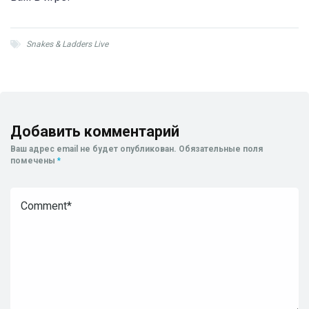
Snakes & Ladders Live
Добавить комментарий
Ваш адрес email не будет опубликован.
Обязательные поля
помечены
*