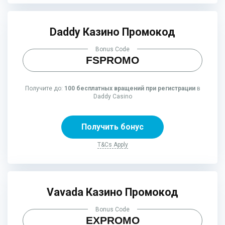
Daddy Казино Промокод
Bonus Code
FSPROMO
Получите до:
100 бесплатных вращений при регистрации
в
Daddy Casino
Получить бонус
T&Cs Apply
Vavada Казино Промокод
Bonus Code
EXPROMO