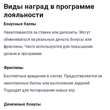
Виды наград в программе
лояльности
Бонусные баллы
Накапливаются за ставки или депозиты. Могут
обмениваться на реальные деньги, бонусы или
фриспины. Часто используются для повышения
уровня в программе.
Фриспины
Бесплатные вращения в слотах. Предоставляются за
накопленные баллы или выполнение заданий.
Подходят для тестирования новых игр.
Денежные бонусы