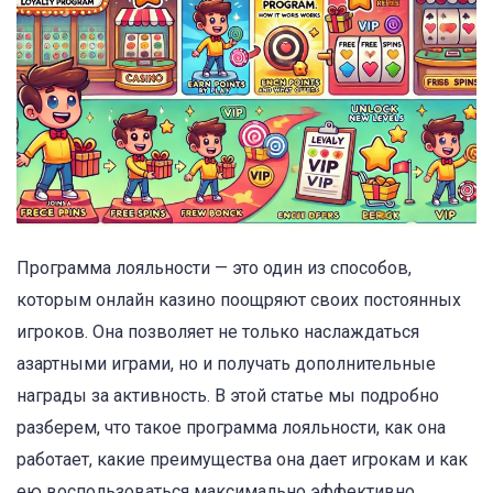
Программа лояльности — это один из способов,
которым онлайн казино поощряют своих постоянных
игроков. Она позволяет не только наслаждаться
азартными играми, но и получать дополнительные
награды за активность. В этой статье мы подробно
разберем, что такое программа лояльности, как она
работает, какие преимущества она дает игрокам и как
ею воспользоваться максимально эффективно.