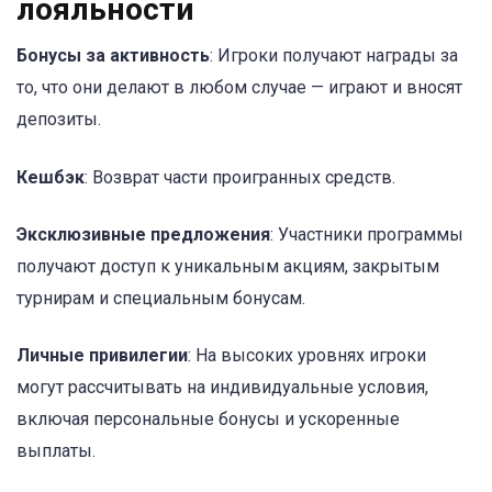
лояльности
Бонусы за активность
: Игроки получают награды за
то, что они делают в любом случае — играют и вносят
депозиты.
Кешбэк
: Возврат части проигранных средств.
Эксклюзивные предложения
: Участники программы
получают доступ к уникальным акциям, закрытым
турнирам и специальным бонусам.
Личные привилегии
: На высоких уровнях игроки
могут рассчитывать на индивидуальные условия,
включая персональные бонусы и ускоренные
выплаты.