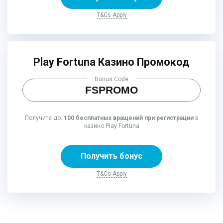
T&Cs Apply
Play Fortuna Казино Промокод
Bonus Code
FSPROMO
Получите до:
100 бесплатных вращений при регистрации
в
казино Play Fortuna
Получить бонус
T&Cs Apply