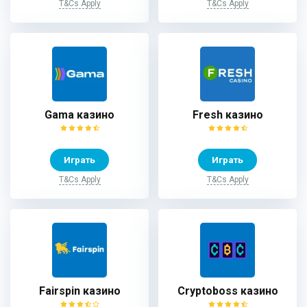
T&Cs Apply
T&Cs Apply
Gama казино
Fresh казино
Играть
Играть
T&Cs Apply
T&Cs Apply
Fairspin казино
Cryptoboss казино