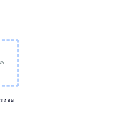
ен
сли вы