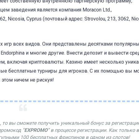
имеет собственную внутреннюю партнерскую программу,
цем заведения является компания Moracon Ltd.,
2, Nicosia, Cyprus (почтовый адрес: Strovolou, 213, 3062, Nic
ых игр всех видов. Они представлены десятками популярн
, Endorphina и многие другие. Внести депозит и вывести ср
м, включая криптовалюты. Казино имеет несколько уник
рные бесплатные турниры для игроков. С их помощью вы м
 этом ничем не рискуя!
a, то вы сможете получить уникальный бонус за регистраци
промокод “
EXPROMO
” в процессе регистрации. Как только 
ступными 100 бесплатных фриспинов в одном из слотов!