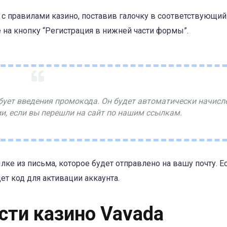
 с правилами казино, поставив галочку в соответствующий
 на кнопку “Регистрация в нижней части формы”.
бует введения промокода. Он будет автоматически начисл
ии, если вы перешли на сайт по нашим ссылкам.
ке из письма, которое будет отправлено на вашу почту. Е
т код для активации аккаунта.
сти казино Vavada