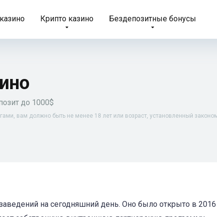
казино
Крипто казино
Бездепозитные бонусы
зино
позит до 1000$
гами, вам должно быть не менее 18 лет или возраст, установленный законо
заведений на сегодняшний день. Оно было открыто в 2016 