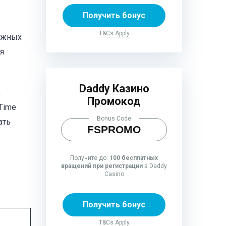
Получить бонус
T&Cs Apply
тежных
я
Daddy Казино
,
Промокод
Time
Bonus Code
ать
FSPROMO
Получите до:
100 бесплатных
вращений при регистрации
в Daddy
Casino
Получить бонус
T&Cs Apply