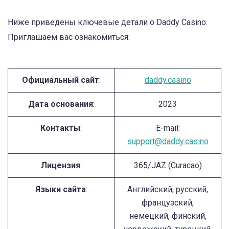
Ниже приведены ключевые детали о Daddy Casino.
Приглашаем вас ознакомиться:
Официальный сайт
:
daddy.casino
Дата основания
:
2023
Контакты
:
E-mail:
support@daddy.casino
Лицензия
:
365/JAZ (Curacao)
Языки сайта
:
Английский, русский,
французский,
немецкий, финский,