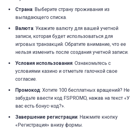
Страна
: Выберите страну проживания из
выпадающего списка.
Валюта
: Укажите валюту для вашей учетной
записи, которая будет использоваться для
игровых транзакций. Обратите внимание, что ее
нельзя изменить после создания учетной записи.
Условия использования
: Ознакомьтесь с
условиями казино и отметьте галочкой свое
согласие.
Промокод
: Хотите 100 бесплатных вращений? Не
забудьте ввести код FSPROMO, нажав на текст «У
вас есть бонус-код?».
Завершение регистрации
: Нажмите кнопку
«Регистрация» внизу формы.