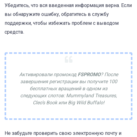
Убедитесь, что вся введенная информация верна. Если
вы обнаружите ошибку, обратитесь в службу
поддержки, чтобы избежать проблем с выводом
средств.
Активировали промокод
FSPROMO
? После
завершения регистрации вы получите 100
бесплатных вращений в одном из
следующих слотов: Mummyland Treasures,
Cleo’s Book или Big Wild Buffalo!
Не забудьте проверить свою электронную почту и