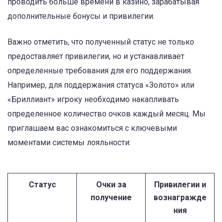
проводить больше времени в казино, зарабатывая
дополнительные бонусы и привилегии.
Важно отметить, что полученный статус не только
предоставляет привилегии, но и устанавливает
определенные требования для его поддержания.
Например, для поддержания статуса «Золото» или
«Бриллиант» игроку необходимо накапливать
определенное количество очков каждый месяц. Мы
приглашаем вас ознакомиться с ключевыми
моментами системы лояльности:
Статус
Очки за
Привилегии и
получение
вознагражде
ния