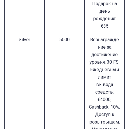
Подарок на
день
рождения:
€35
Silver
5000
Вознагражде
ние за
достижение
уровня: 30 FS,
Ежедневный
лимит
вывода
средств:
€4000,
Cashback: 10%,
Доступ к
розыгрышам,