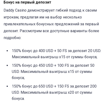
Бонус на первый депозит
Daddy Casino демонстрирует гибкий подход к своим
игрокам, предлагая им на выбор несколько
привлекательных бонусных предложений за первый
депозит. Рассмотрим все доступные варианты более
подробно:
150% бонус до 400 USD + 50 FS за депозит 20 USD.
Максимальный выигрыш x15 от суммы бонуса;
150% бонус до 450 USD + 100 FS за депозит 50
USD. Максимальный выигрыш x15 от суммы
бонуса;
150% бонус до 650 USD + 150 FS за депозит 200
USD. Максимальный выигрыш x20 от суммы
бонуса.