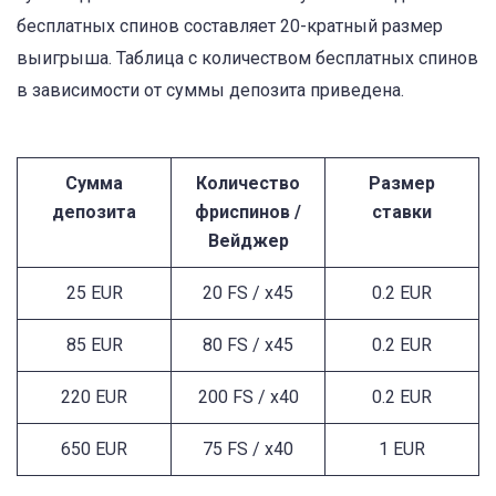
бесплатных спинов составляет 20-кратный размер
выигрыша. Таблица с количеством бесплатных спинов
в зависимости от суммы депозита приведена.
Сумма
Количество
Размер
депозита
фриспинов /
ставки
Вейджер
25 EUR
20 FS / х45
0.2 EUR
85 EUR
80 FS / х45
0.2 EUR
220 EUR
200 FS / х40
0.2 EUR
650 EUR
75 FS / х40
1 EUR