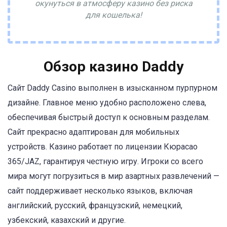
окунуться в атмосферу казино без риска
для кошелька!
Обзор казино Daddy
Сайт Daddy Casino выполнен в изысканном пурпурном
дизайне. Главное меню удобно расположено слева,
обеспечивая быстрый доступ к основным разделам.
Сайт прекрасно адаптирован для мобильных
устройств. Казино работает по лицензии Кюрасао
365/JAZ, гарантируя честную игру. Игроки со всего
мира могут погрузиться в мир азартных развлечений —
сайт поддерживает несколько языков, включая
английский, русский, французский, немецкий,
узбекский, казахский и другие.