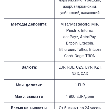
норвежский, турецкий,
азербайджанский,
узбекский, казахский
Методы депозита
:
Visa/Mastercard, MIR,
Piastrix, Interac,
ecoPayz, AstroPay,
Bitcoin, Litecoin,
Ethereum, Tether, Bitcoin
Cash, Doge, TRON
Валюта
:
EUR, RUB, UZS, BYN, KZT,
NZD, CAD
Мин. депозит
:
1 EUR
Макс. выплата
:
1 800 EUR/день
Время на выплаты
:
От 5 минут до 24 часов