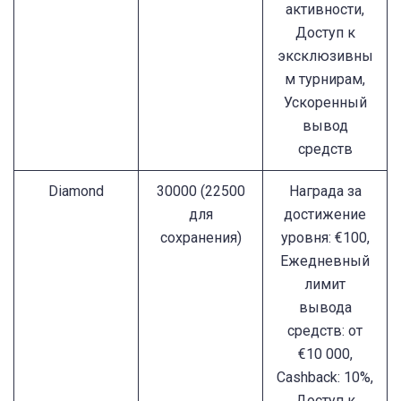
активности,
Доступ к
эксклюзивны
м турнирам,
Ускоренный
вывод
средств
Diamond
30000 (22500
Награда за
для
достижение
сохранения)
уровня: €100,
Ежедневный
лимит
вывода
средств: от
€10 000,
Cashback: 10%,
Доступ к