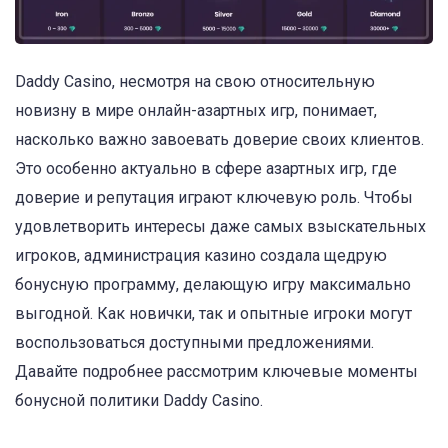
Daddy Casino, несмотря на свою относительную
новизну в мире онлайн-азартных игр, понимает,
насколько важно завоевать доверие своих клиентов.
Это особенно актуально в сфере азартных игр, где
доверие и репутация играют ключевую роль. Чтобы
удовлетворить интересы даже самых взыскательных
игроков, администрация казино создала щедрую
бонусную программу, делающую игру максимально
выгодной. Как новички, так и опытные игроки могут
воспользоваться доступными предложениями.
Давайте подробнее рассмотрим ключевые моменты
бонусной политики Daddy Casino.