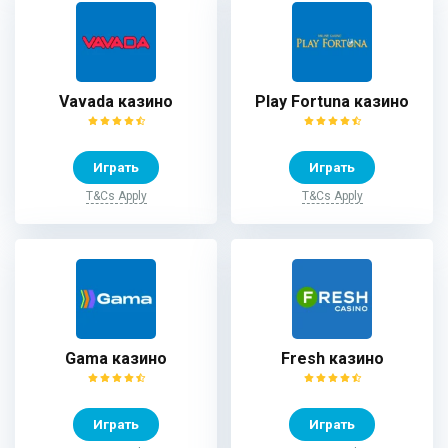
Vavada казино
Play Fortuna казино
Играть
Играть
T&Cs Apply
T&Cs Apply
Gama казино
Fresh казино
Играть
Играть