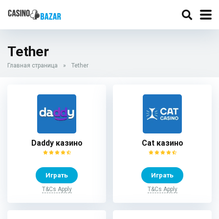
Tether
Главная страница
»
Tether
Daddy казино
Cat казино
Играть
Играть
T&Cs Apply
T&Cs Apply