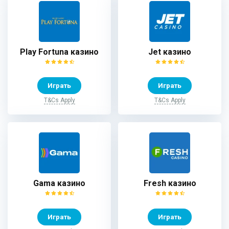
Play Fortuna казино
Jet казино
Играть
Играть
T&Cs Apply
T&Cs Apply
Gama казино
Fresh казино
Играть
Играть