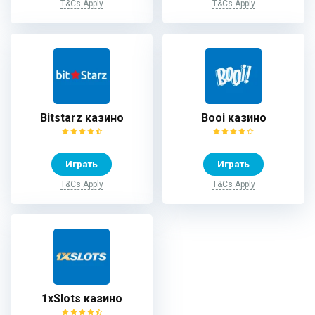
T&Cs Apply
T&Cs Apply
Bitstarz казино
Booi казино
Играть
Играть
T&Cs Apply
T&Cs Apply
1xSlots казино