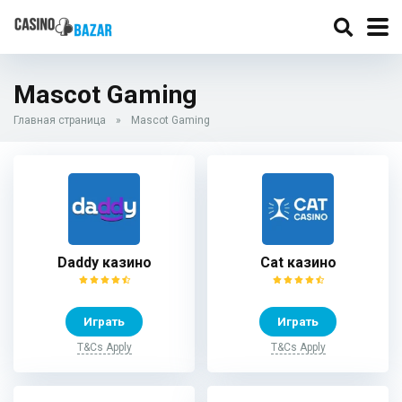
Mascot Gaming
Главная страница
»
Mascot Gaming
Daddy казино
Cat казино
Играть
Играть
T&Cs Apply
T&Cs Apply